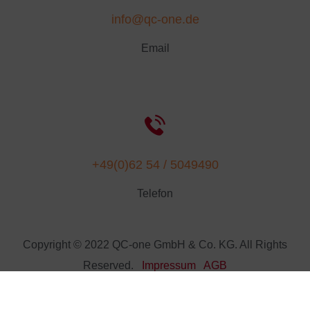
info@qc-one.de
Email
+49(0)62 54 / 5049490
Telefon
Copyright © 2022 QC-one GmbH & Co. KG. All Rights
Reserved.
Impressum
AGB