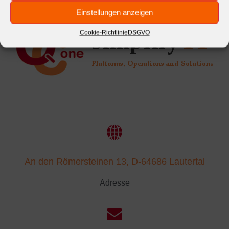
Einstellungen anzeigen
Cookie-Richtlinie
DSGVO
An den Römersteinen 13, D-64686 Lautertal
Adresse