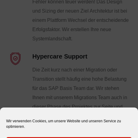
Fehler können teuer werden! Das Design
und Sizing der neuen Ziel Architektur ist bei
einem Plattform Wechsel der entscheidende
Erfolgsfaktor. Wir erstellen Ihre neue
Systemlandschaft.
Hypercare Support
Die Zeit kurz nach einer Migration oder
Transition stellt häufig eine hohe Belastung
für das SAP Basis Team dar. Wir stehen
Ihnen mit unserem Migrations Team auch in
dieser Phase des Projektes zur Seite und
unterstützen Sie gerne im Regelbetrieb.
Wir verwenden Cookies, um unsere Website und unseren Service zu
optimieren.