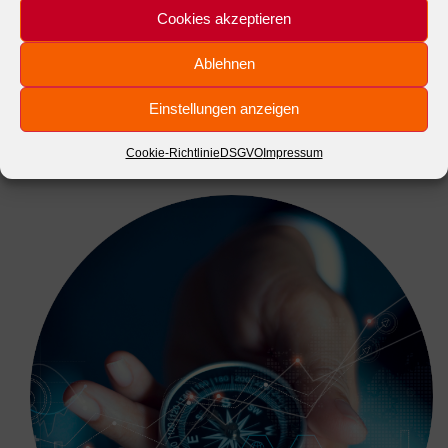
Entlastung Ihres Teams
Cookies akzeptieren
Unser Migrations Team plant und steuert
Ablehnen
ihre Migration soweit wie möglich
Einstellungen anzeigen
selbständig. Hierdurch wird Ihr Team im
höchsten Maß entlastet.
Cookie-Richtlinie
DSGVO
Impressum